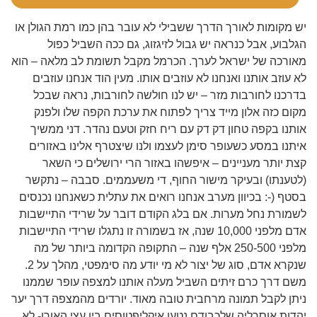
יש מקומות לאורך הדרך ששבילי לא עובר בהן כמו רמת הגולן או
הגלבוע, אבל כנראה יש גבול לזיגזוג, גם ככה השביל כפול
מאורכה של ישראל לערך.
הכרמל מקבל תשומת לב מלאה – הוא
לא עוזב אותנו ואנחנו לא עוזבים אותו. מעין הוד אנחנו עוזבים
בדרכנו לחורבות מזר – יש לנו חולשה לחורבות, נראה שבכל
מקום כזה אלון מייד צריך לפתוח את ערכת הקפה שלו ולפנק
אותנו בקפה טחון דק דק עם ריח חזק וטעם נהדר. דני ממשיך
איתנו במסע כשעופר סימן לעצמו ולנו שיצטרף אלינו באזורים
קצת יותר מעניינים – איפשהו באזור הרי ירושלים כי השאר
(לטענתו) ובעיקר מישור החוף, די משעממים. סבבה – נתקשר
בסטף (-: בכיוון מערב אנחנו רואים את עתלית כשאנחנו נכנסים
לשמורת נחל מערות. אם בלג הקודם דובר על שרידי התיישבות
אדם מלפני 10,000 שנה, אז בשמורה זו נתגלו שרידי התיישבות
מלפני 250-500 אלף שנה – התקופה הקדומה ביותר של מה
שנקרא אדם, סוג של יצור לא מי יודע מה סימפטי, מהלך על 2.
משם דרך כרם זיתים השביל מעלה אותנו למצפה עופר שממנו
ניתן לקבל תמונה מרחבית טובה מאוד. יורדים מהמצפה דרך יער
יהדות אוסרליה שלכבודם נטעו איקליפטוסים בין עצי האורן- לא