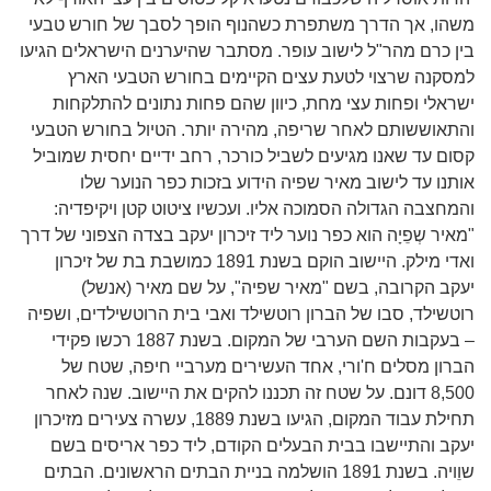
משהו, אך הדרך משתפרת כשהנוף הופך לסבך של חורש טבעי
בין כרם מהר"ל לישוב עופר. מסתבר שהיערנים הישראלים הגיעו
למסקנה שרצוי לטעת עצים הקיימים בחורש הטבעי הארץ
ישראלי ופחות עצי מחת, כיוון שהם פחות נתונים להתלקחות
והתאוששותם לאחר שריפה, מהירה יותר. הטיול בחורש הטבעי
קסום עד שאנו מגיעים לשביל כורכר, רחב ידיים יחסית שמוביל
אותנו עד לישוב מאיר שפיה הידוע בזכות כפר הנוער שלו
והמחצבה הגדולה הסמוכה אליו. ועכשיו ציטוט קטן ויקיפדיה:
"מאיר שְפֵיָ‏ה הוא כפר נוער ליד זיכרון יעקב בצדה הצפוני של דרך
ואדי מילק. היישוב הוקם בשנת 1891 כמושבת בת של זיכרון
יעקב הקרובה, בשם "מאיר שפיה", על שם מאיר (אנשל)
רוטשילד, סבו של הברון רוטשילד ואבי בית הרוטשילדים, ושפיה
– בעקבות השם הערבי של המקום. בשנת 1887 רכשו פקידי
הברון מסלים ח'ורי, אחד העשירים מערביי חיפה, שטח של
8,500 דונם. על שטח זה תכננו להקים את היישוב. שנה לאחר
תחילת עבוד המקום, הגיעו בשנת 1889, עשרה צעירים מזיכרון
יעקב והתיישבו בבית הבעלים הקודם, ליד כפר אריסים בשם
שוֵויה. בשנת 1891 הושלמה בניית הבתים הראשונים. הבתים